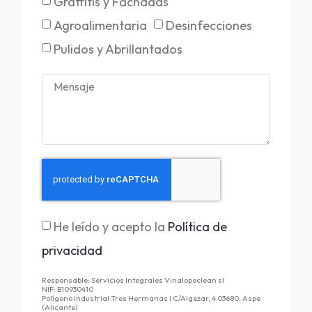
Graffitis y Fachadas
Agroalimentaria
Desinfecciones
Pulidos y Abrillantados
He leído y acepto la
Política de
privacidad
Responsable: Servicios Integrales Vinalopoclean sl
NIF: B10930410
Polígono Industrial Tres Hermanas I C/Algezar, 4 03680, Aspe
(Alicante)