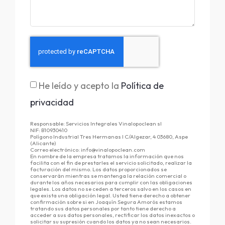
He leído y acepto la
Política de
privacidad
Responsable: Servicios Integrales Vinalopoclean sl
NIF: B10930410
Polígono Industrial Tres Hermanas I C/Algezar, 4 03680, Aspe
(Alicante)
Correo electrónico: info@vinalopoclean.com
En nombre de la empresa tratamos la información que nos
facilita con el fin de prestarles el servicio solicitado, realizar la
facturación del mismo. Los datos proporcionados se
conservarán mientras se mantenga la relación comercial o
durante los años necesarios para cumplir con las obligaciones
legales. Los datos no se ceden a terceros salvo en los casos en
que exista una obligación legal. Usted tiene derecho a obtener
confirmación sobre si en Joaquín Segura Amorós estamos
tratando sus datos personales por tanto tiene derecho a
acceder a sus datos personales, rectificar los datos inexactos o
solicitar su supresión cuando los datos ya no sean necesarios.